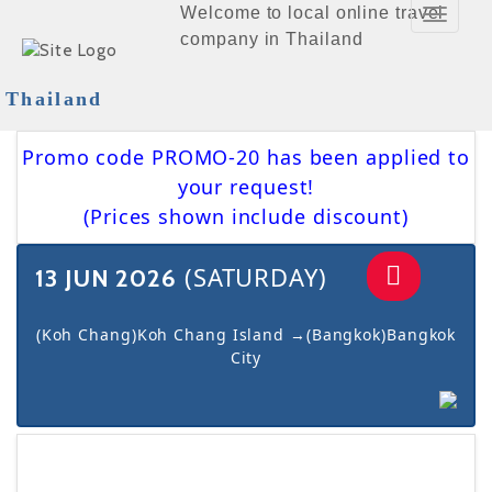
Welcome to local online travel
Toggle
company in Thailand
Navigat
Thailand
Promo code PROMO-20 has been applied to
your request!
(Prices shown include discount)
(SATURDAY)
13 JUN 2026
(Koh Chang)Koh Chang Island →(Bangkok)Bangkok
City