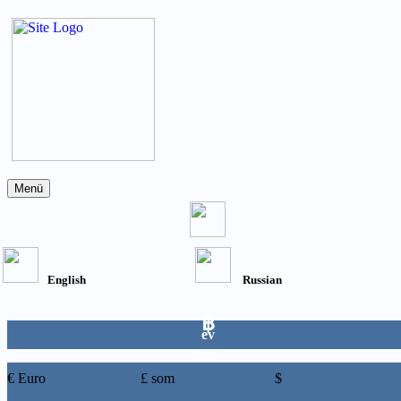
Menü
English
Russian
฿
ev
€ Euro
£ som
$