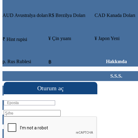
AUD Avustralya doları
R$ Brezilya Doları
CAD Kanada Doları
¥ Çin yuanı
¥ Japon Yeni
₹ Hint rupisi
р. Rus Rublesi
Hakkında
฿
S.S.S.
Oturum aç
temasm
Özel rota
Oturum aç
Kaydol