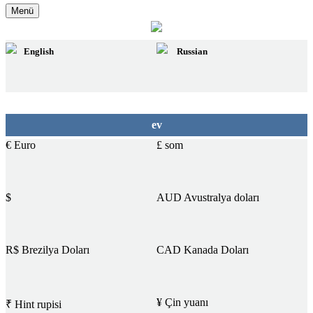
Menü
English
Russian
฿
ev
€ Euro
£ som
$
AUD Avustralya doları
R$ Brezilya Doları
CAD Kanada Doları
¥ Çin yuanı
₹ Hint rupisi