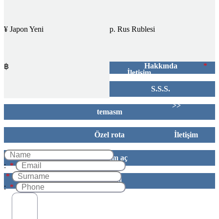
¥ Japon Yeni
р. Rus Rublesi
Hakkında
*
฿
İletişim
ev
S.S.S.
>>
temasm
Özel rota
İletişim
Oturum aç
:
*
*
Kaydol
:
*