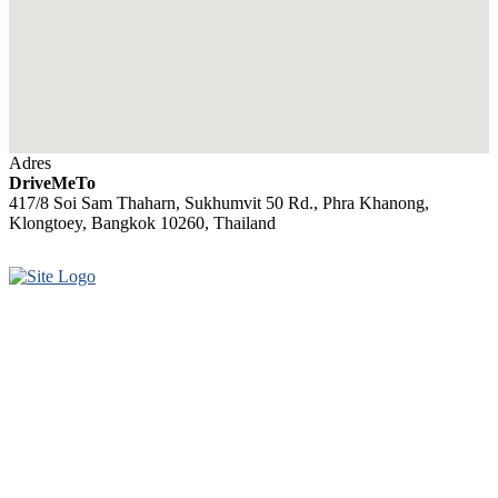
Adres
DriveMeTo
417/8 Soi Sam Thaharn, Sukhumvit 50 Rd., Phra Khanong,
Klongtoey, Bangkok 10260, Thailand
templates wordpress
ADRES
İletişim
S.S.S.
Hakkında