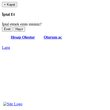
×
Kapat
İptal Et
İptal etmek emin misiniz?
Evet
Hayır
Hesap Oluştur
Oturum aç
Lang
English
French
Português
Deutsch
Russian
Turkish